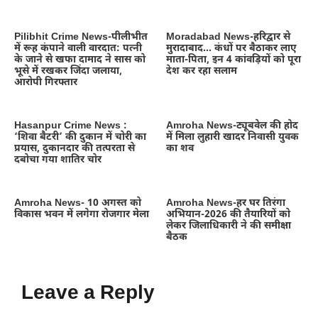
Pilibhit Crime News-पीलीभीत
Moradabad News-हरिद्वार से
में रूह कंपाने वाली वारदात: पत्नी
मुरादाबाद… कंधों पर बैठाकर लाए
के जाने से खफा दामाद ने सास को
माता-पिता, इन 4 कांवड़ियों को पूरा
भूसे में रखकर जिंदा जलाया,
देश कर रहा सलाम
आरोपी गिरफ्तार
Hasanpur Crime News :
Amroha News-ट्यूबवेल की होद
‘शिवा बैटरी’ की दुकान में चोरी का
में मिला लुहारी खादर निवासी युवक
प्रयास, दुकानदार की तत्परता से
का शव
दबोचा गया शातिर चोर
Amroha News- 10 अगस्त को
Amroha News-हर घर तिरंगा
विकास भवन में लगेगा रोजगार मेला
अभियान-2026 की तैयारियों को
लेकर जिलाधिकारी ने की समीक्षा
बैठक
Leave a Reply