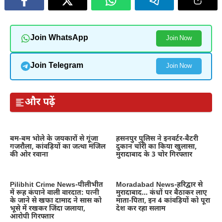
Join WhatsApp
Join Now
Join Telegram
Join Now
और पढ़ें
बम-बम भोले के जयकारों से गूंजा
हसनपुर पुलिस ने इनवर्टर-बैटरी
गजरौला, कांवड़ियों का जत्था मंजिल
दुकान चोरी का किया खुलासा,
की ओर रवाना
मुरादाबाद के 3 चोर गिरफ्तार
Pilibhit Crime News-पीलीभीत
Moradabad News-हरिद्वार से
में रूह कंपाने वाली वारदात: पत्नी
मुरादाबाद… कंधों पर बैठाकर लाए
के जाने से खफा दामाद ने सास को
माता-पिता, इन 4 कांवड़ियों को पूरा
भूसे में रखकर जिंदा जलाया,
देश कर रहा सलाम
आरोपी गिरफ्तार