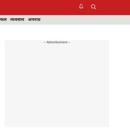
िफल
व्यवसाय
अपराध
---Advertisement---