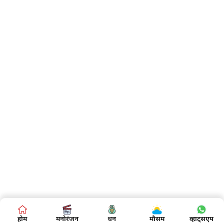
होम
मनोरंजन
धन
मौसम
व्हाट्सएप