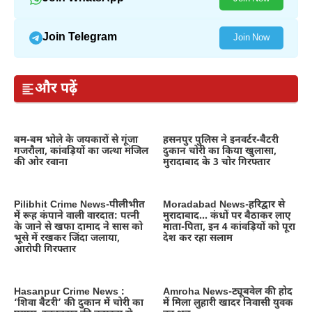
Join Telegram
Join Now
और पढ़ें
बम-बम भोले के जयकारों से गूंजा
हसनपुर पुलिस ने इनवर्टर-बैटरी
गजरौला, कांवड़ियों का जत्था मंजिल
दुकान चोरी का किया खुलासा,
की ओर रवाना
मुरादाबाद के 3 चोर गिरफ्तार
Pilibhit Crime News-पीलीभीत
Moradabad News-हरिद्वार से
में रूह कंपाने वाली वारदात: पत्नी
मुरादाबाद… कंधों पर बैठाकर लाए
के जाने से खफा दामाद ने सास को
माता-पिता, इन 4 कांवड़ियों को पूरा
भूसे में रखकर जिंदा जलाया,
देश कर रहा सलाम
आरोपी गिरफ्तार
Hasanpur Crime News :
Amroha News-ट्यूबवेल की होद
‘शिवा बैटरी’ की दुकान में चोरी का
में मिला लुहारी खादर निवासी युवक