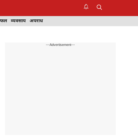
िफल
व्यवसाय
अपराध
---Advertisement---