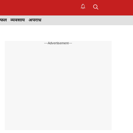
िफल
व्यवसाय
अपराध
---Advertisement---