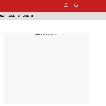
िफल
व्यवसाय
अपराध
---Advertisement---