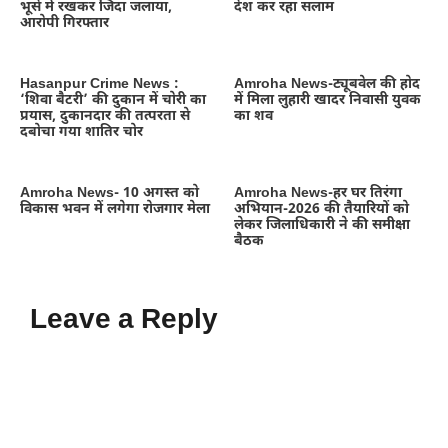
भूसे में रखकर जिंदा जलाया,
देश कर रहा सलाम
आरोपी गिरफ्तार
Hasanpur Crime News :
Amroha News-ट्यूबवेल की होद
‘शिवा बैटरी’ की दुकान में चोरी का
में मिला लुहारी खादर निवासी युवक
प्रयास, दुकानदार की तत्परता से
का शव
दबोचा गया शातिर चोर
Amroha News- 10 अगस्त को
Amroha News-हर घर तिरंगा
विकास भवन में लगेगा रोजगार मेला
अभियान-2026 की तैयारियों को
लेकर जिलाधिकारी ने की समीक्षा
बैठक
Leave a Reply