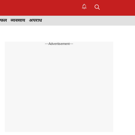
िफल
व्यवसाय
अपराध
---Advertisement---