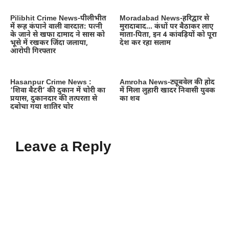
Pilibhit Crime News-पीलीभीत
Moradabad News-हरिद्वार से
में रूह कंपाने वाली वारदात: पत्नी
मुरादाबाद… कंधों पर बैठाकर लाए
के जाने से खफा दामाद ने सास को
माता-पिता, इन 4 कांवड़ियों को पूरा
भूसे में रखकर जिंदा जलाया,
देश कर रहा सलाम
आरोपी गिरफ्तार
Hasanpur Crime News :
Amroha News-ट्यूबवेल की होद
‘शिवा बैटरी’ की दुकान में चोरी का
में मिला लुहारी खादर निवासी युवक
प्रयास, दुकानदार की तत्परता से
का शव
दबोचा गया शातिर चोर
Leave a Reply