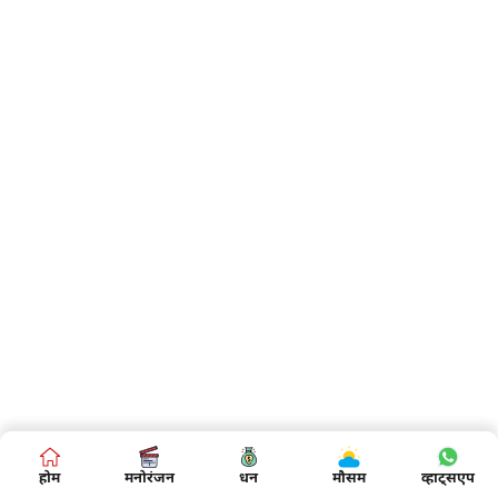
होम
मनोरंजन
धन
मौसम
व्हाट्सएप