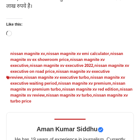
लाख रुपये है।
Like this:
Loading…
nissan magnite xv
,
nissan magnite xv emi calculator
,
nissan
magnite xv ex showroom price
,
nissan magnite xv
executive
,
nissan magnite xv executive 2022
,
nissan magnite xv
executive on road price
,
nissan magnite xv executive
review
,
nissan magnite xv executive turbo
,
nissan magnite xv
executive waiting period
,
nissan magnite xv premium
,
nissan
magnite xv premium turbo
,
nissan magnite xv red edition
,
nissan
magnite xv review
,
nissan magnite xv turbo
,
nissan magnite xv
turbo price
Aman Kumar Siddhu
He has 19 years of experience in journalism. Currently