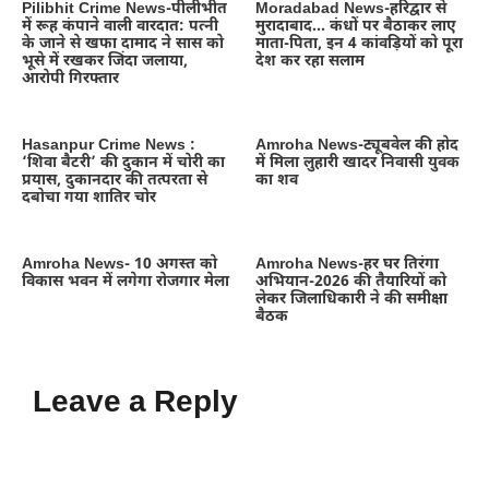
Pilibhit Crime News-पीलीभीत
Moradabad News-हरिद्वार से
में रूह कंपाने वाली वारदात: पत्नी
मुरादाबाद… कंधों पर बैठाकर लाए
के जाने से खफा दामाद ने सास को
माता-पिता, इन 4 कांवड़ियों को पूरा
भूसे में रखकर जिंदा जलाया,
देश कर रहा सलाम
आरोपी गिरफ्तार
Hasanpur Crime News :
Amroha News-ट्यूबवेल की होद
‘शिवा बैटरी’ की दुकान में चोरी का
में मिला लुहारी खादर निवासी युवक
प्रयास, दुकानदार की तत्परता से
का शव
दबोचा गया शातिर चोर
Amroha News- 10 अगस्त को
Amroha News-हर घर तिरंगा
विकास भवन में लगेगा रोजगार मेला
अभियान-2026 की तैयारियों को
लेकर जिलाधिकारी ने की समीक्षा
बैठक
Leave a Reply