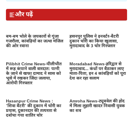
और पढ़ें
बम-बम भोले के जयकारों से गूंजा
हसनपुर पुलिस ने इनवर्टर-बैटरी
गजरौला, कांवड़ियों का जत्था मंजिल
दुकान चोरी का किया खुलासा,
की ओर रवाना
मुरादाबाद के 3 चोर गिरफ्तार
Pilibhit Crime News-पीलीभीत
Moradabad News-हरिद्वार से
में रूह कंपाने वाली वारदात: पत्नी
मुरादाबाद… कंधों पर बैठाकर लाए
के जाने से खफा दामाद ने सास को
माता-पिता, इन 4 कांवड़ियों को पूरा
भूसे में रखकर जिंदा जलाया,
देश कर रहा सलाम
आरोपी गिरफ्तार
Hasanpur Crime News :
Amroha News-ट्यूबवेल की होद
‘शिवा बैटरी’ की दुकान में चोरी का
में मिला लुहारी खादर निवासी युवक
प्रयास, दुकानदार की तत्परता से
का शव
दबोचा गया शातिर चोर