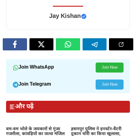
Jay Kishan
Join WhatsApp
Join Now
Join Telegram
Join Now
और पढ़ें
बम-बम भोले के जयकारों से गूंजा
हसनपुर पुलिस ने इनवर्टर-बैटरी
गजरौला, कांवड़ियों का जत्था मंजिल
दुकान चोरी का किया खुलासा,