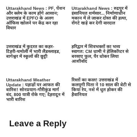
Uttarakhand News : PF, पेंशन
Uttarakhand News : रुद्रपुर में
और क्लेम के काम होंगे आसान;
इंसानियत शर्मसार… निर्माणाधीन
उत्तराखंड में EPFO के अलग
मकान में ले जाकर दोस्त की हत्या,
ऑफिस खोलने पर केंद्र कर रहा
रोंगटे खड़े कर देगी वारदात
विचार
उत्तराखंड में कुदरत का कहर-
हरिद्वार में शिवभक्तों का भव्य
टिहरी-चमोली में भारी लैंडस्लाइड,
स्वागत: CM धामी ने हेलिकॉप्टर से
बागेश्वर में स्कूलों की छुट्टी
बरसाए फूल, पैर धोकर लिया
आशीर्वाद
Uttarakhand Weather
रिश्तों का कत्ल! उत्तराखंड में
Update : पहाड़ों पर आफत की
कलयुगी पिता ने 10 साल की बेटी से
बारिश! सोनप्रयाग-गौरीकुंड मार्ग
किया रेप, नशे में धुत होकर की
बंद, 800 यात्री रोके गए; देहरादून में
हैवानियत
भारी बारिश
Leave a Reply