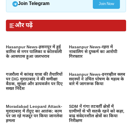
Join Telegram
Join Now
और पढ़ें
Hasanpur News-हसनपुर में हुई
Hasanpur News-रहरा में
बारिश से नगर पालिका व कोतवाली
नाबालिग से दुष्कर्म का आरोपी
के आसपास हुआ जलभराव
गिरफ्तार
गजरौला में कांवड़ यात्रा की तैयारियों
Hasanpur News-इनरव्हील क्लब
पर DIG मुरादाबाद ने की समीक्षा
सदस्यों ने उचित पोषण के महत्व के
बैठक, सुरक्षा और डायवर्जन पर दिए
बारे में जागरूक किया
सख्त निर्देश
Moradabad Leopard Attack-
SDM नें गंगा तटवर्ती क्षेत्रों में
मुरादाबाद में तेंदुए का आतंक: काम
ग्रामीणों से भी सतर्क रहने को कहा,
पर जा रहे मजदूर पर किया जानलेवा
बाढ़ संवेदनशील क्षेत्रों का किया
हमला
निरीक्षण