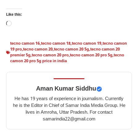
Like this:
Loading…
tecno camon 16
,
tecno camon 18
,
tecno camon 19
,
tecno camon
19 pro
,
tecno camon 20
,
tecno camon 20 5g
,
tecno camon 20
premier 5g
,
tecno camon 20 pro
,
tecno camon 20 pro 5g
,
tecno
camon 20 pro 5g price in india
Aman Kumar Siddhu
He has 19 years of experience in journalism. Currently
he is the Editor in Chief of Samar India Media Group. He
lives in Amroha, Uttar Pradesh. For contact
samarindia22@gmail.com