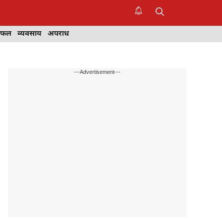
िफल
व्यवसाय
अपराध
---Advertisement---