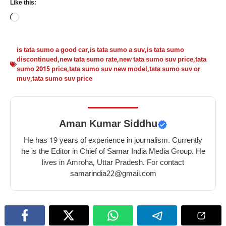
Like this:
Loading…
is tata sumo a good car
,
is tata sumo a suv
,
is tata sumo
discontinued
,
new tata sumo rate
,
new tata sumo suv price
,
tata
sumo 2015 price
,
tata sumo suv new model
,
tata sumo suv or
muv
,
tata sumo suv price
Aman Kumar Siddhu
He has 19 years of experience in journalism. Currently
he is the Editor in Chief of Samar India Media Group. He
lives in Amroha, Uttar Pradesh. For contact
samarindia22@gmail.com