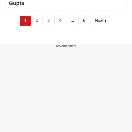
Gupta
1
2
3
4
…
6
Next
---Advertisement---