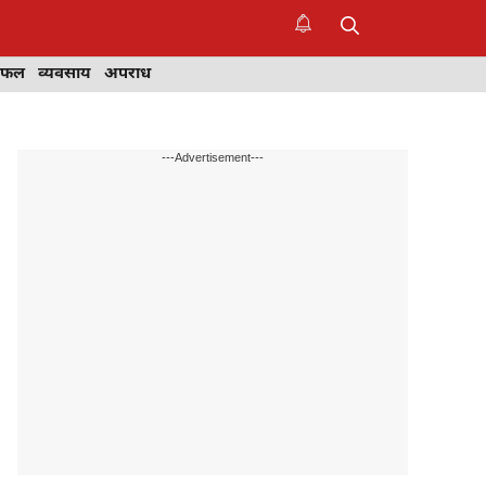
िफल
व्यवसाय
अपराध
---Advertisement---