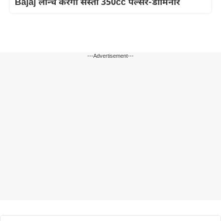
Bajaj लॉन्च करेगी सस्ती 350cc पल्सर-डोमिनार
---Advertisement---