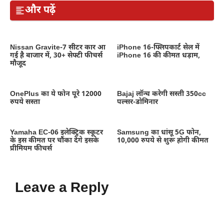
और पढ़ें
Nissan Gravite-7 सीटर कार आ
iPhone 16-फ्लिपकार्ट सेल में
गई है बाजार में, 30+ सेफ्टी फीचर्स
iPhone 16 की कीमत धड़ाम,
मौजूद
OnePlus का ये फोन पूरे 12000
Bajaj लॉन्च करेगी सस्ती 350cc
रुपये सस्ता
पल्सर-डोमिनार
Yamaha EC-06 इलेक्ट्रिक स्कूटर
Samsung का धांसू 5G फोन,
के इस कीमत पर चौंका देंगे इसके
10,000 रुपये से शुरू होगी कीमत
प्रीमियम फीचर्स
Leave a Reply