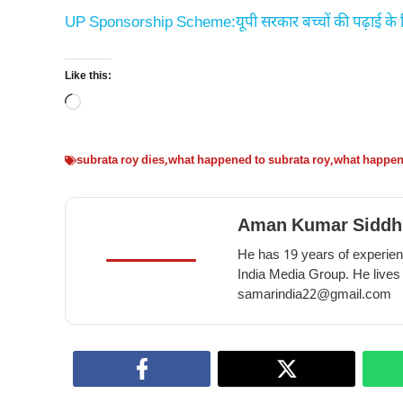
UP Sponsorship Scheme:यूपी सरकार बच्चों की पढ़ाई के लिये 
Like this:
Loading…
subrata roy dies
,
what happened to subrata roy
,
what happene
Aman Kumar Siddh
He has 19 years of experienc
India Media Group. He lives
samarindia22@gmail.com