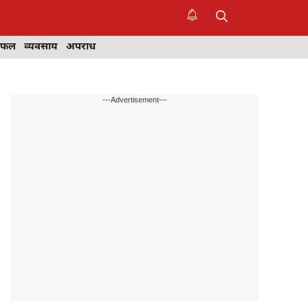
िफल
व्यवसाय
अपराध
---Advertisement---