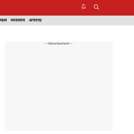
िफल
व्यवसाय
अपराध
---Advertisement---