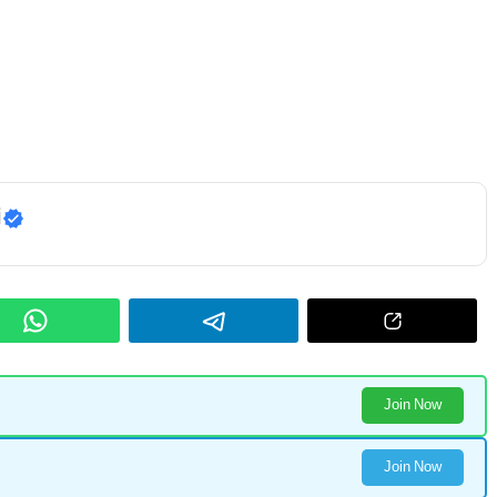
i
Join Now
Join Now