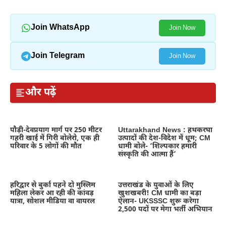
Join WhatsApp
Join Now
Join Telegram
Join Now
और पढ़ें
पौड़ी-देवप्रयाग मार्ग पर 250 मीटर
Uttarakhand News : हथकरघा
गहरी खाई में गिरी बोलेरो, एक ही
उत्पादों की देश-विदेश में धूम; CM
परिवार के 5 लोगों की मौत
धामी बोले- ‘शिल्पकार हमारी
संस्कृति की आत्मा हैं’
हरिद्वार से बुर्का पहने दो मुस्लिम
उत्तराखंड के युवाओं के लिए
महिला लेकर आ रही की कांवड़
खुशखबरी! CM धामी का बड़ा
यात्रा, सोशल मीडिया वा वायरल
ऐलान- UKSSSC शुरू करेगा
2,500 पदों पर मेगा भर्ती अभियान