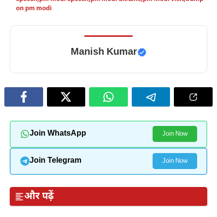
on pm modi
Manish Kumar
Join WhatsApp
Join Now
Join Telegram
Join Now
और पढ़ें