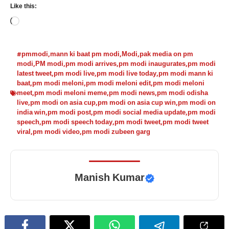
Like this:
Loading…
#pmmodi
,
mann ki baat pm modi
,
Modi
,
pak media on pm
modi
,
PM modi
,
pm modi arrives
,
pm modi inaugurates
,
pm modi
latest tweet
,
pm modi live
,
pm modi live today
,
pm modi mann ki
baat
,
pm modi meloni
,
pm modi meloni edit
,
pm modi meloni
meet
,
pm modi meloni meme
,
pm modi news
,
pm modi odisha
live
,
pm modi on asia cup
,
pm modi on asia cup win
,
pm modi on
india win
,
pm modi post
,
pm modi social media update
,
pm modi
speech
,
pm modi speech today
,
pm modi tweet
,
pm modi tweet
viral
,
pm modi video
,
pm modi zubeen garg
Manish Kumar