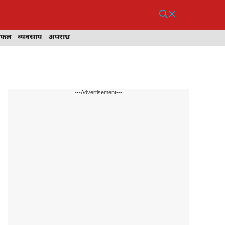
िफल
व्यवसाय
अपराध
---Advertisement---