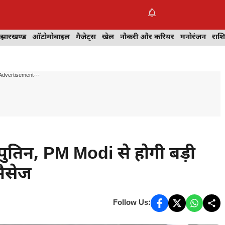
झारखण्ड
ऑटोमोबाइल
गैजेट्स
खेल
नौकरी और करियर
मनोरंजन
राश
Advertisement---
 पुतिन, PM Modi से होगी बड़ी
मैसेज
Follow Us: