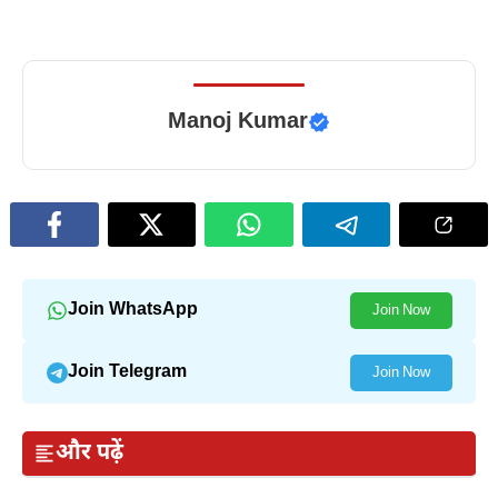
Manoj Kumar
Join WhatsApp
Join Now
Join Telegram
Join Now
और पढ़ें