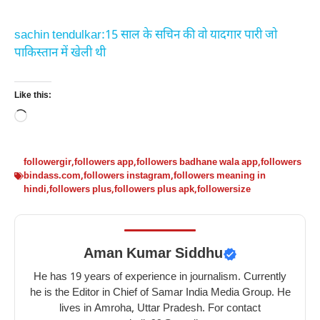
sachin tendulkar:15 साल के सचिन की वो यादगार पारी जो
पाकिस्तान में खेली थी
Like this:
Loading…
followergir
,
followers app
,
followers badhane wala app
,
followers
bindass.com
,
followers instagram
,
followers meaning in
hindi
,
followers plus
,
followers plus apk
,
followersize
Aman Kumar Siddhu
He has 19 years of experience in journalism. Currently
he is the Editor in Chief of Samar India Media Group. He
lives in Amroha, Uttar Pradesh. For contact