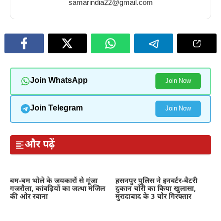
samarindia22@gmail.com
Join WhatsApp
Join Now
Join Telegram
Join Now
और पढ़ें
बम-बम भोले के जयकारों से गूंजा
हसनपुर पुलिस ने इनवर्टर-बैटरी
गजरौला, कांवड़ियों का जत्था मंजिल
दुकान चोरी का किया खुलासा,
की ओर रवाना
मुरादाबाद के 3 चोर गिरफ्तार