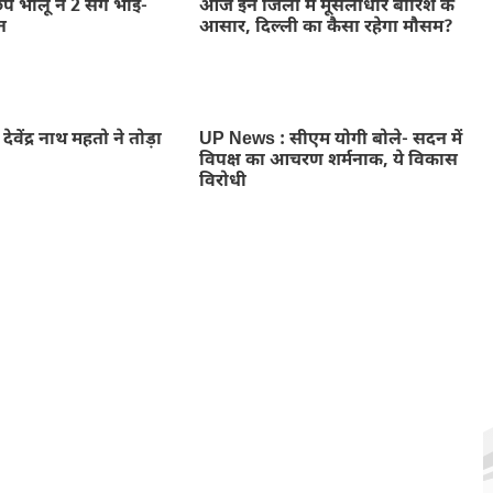
िपे भालू ने 2 सगे भाई-
आज इन जिलों में मूसलाधार बारिश के
न
आसार, दिल्ली का कैसा रहेगा मौसम?
ा देवेंद्र नाथ महतो ने तोड़ा
UP News : सीएम योगी बोले- सदन में
विपक्ष का आचरण शर्मनाक, ये विकास
विरोधी