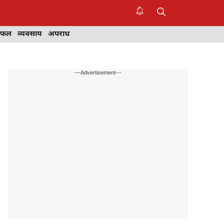
िफल
व्यवसाय
अपराध
---Advertisement---