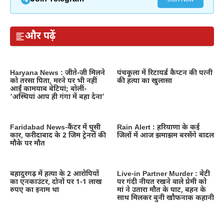
और पढ़ें
Haryana News : जीते-जी मिलने
पंचकूला में रिटायर्ड कैप्टन की पत्नी
को तरसा पिता, मरने पर भी नहीं
की हत्या का खुलासा
आईं कामयाब बेटियां; बोलीं-
‘अस्थियां आप ही गंगा में बहा देना’
Faridabad News-कैंटर में घुसी
Rain Alert : हरियाणा के कई
कार, फरीदाबाद के 2 जिम ट्रेनरों की
जिलों में आज झमाझम बरसेंगे बादल
मौके पर मौत
बहादुरगढ़ में हत्या के 2 आरोपियों
Live-in Partner Murder : बेटी
का एनकाउंटर, दोनों पर 1-1 लाख
पर गंदी नीयत रखने वाले प्रेमी को
रुपए का इनाम था
मां ने उतारा मौत के घाट, बहन के
साथ मिलकर बुनी खौफनाक कहानी