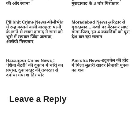
की ओर रवाना
मुरादाबाद के 3 चोर गिरफ्तार
Pilibhit Crime News-पीलीभीत
Moradabad News-हरिद्वार से
में रूह कंपाने वाली वारदात: पत्नी
मुरादाबाद… कंधों पर बैठाकर लाए
के जाने से खफा दामाद ने सास को
माता-पिता, इन 4 कांवड़ियों को पूरा
भूसे में रखकर जिंदा जलाया,
देश कर रहा सलाम
आरोपी गिरफ्तार
Hasanpur Crime News :
Amroha News-ट्यूबवेल की होद
‘शिवा बैटरी’ की दुकान में चोरी का
में मिला लुहारी खादर निवासी युवक
प्रयास, दुकानदार की तत्परता से
का शव
दबोचा गया शातिर चोर
Leave a Reply