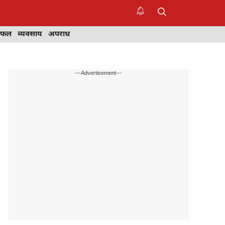
िफल
व्यवसाय
अपराध
---Advertisement---