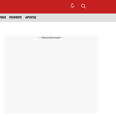
िफल
व्यवसाय
अपराध
---Advertisement---