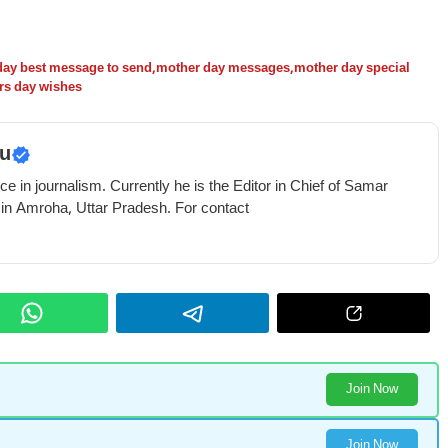
day best message to send
,
mother day messages
,
mother day special
rs day wishes
u
e in journalism. Currently he is the Editor in Chief of Samar
 in Amroha, Uttar Pradesh. For contact
Join Now
Join Now