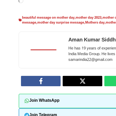
Loading…
beautiful message on mother day
,
mother day 2023
,
mother 
message
,
mother day surprise message
,
Mothers day
,
mothe
Aman Kumar Siddh
He has 19 years of experienc
India Media Group. He lives
samarindia22@gmail.com
Join WhatsApp
Join Telegram