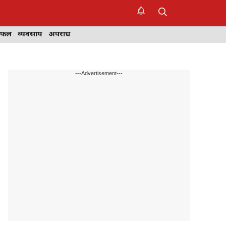
िफल
व्यवसाय
अपराध
---Advertisement---