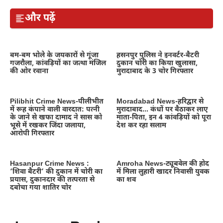
और पढ़ें
बम-बम भोले के जयकारों से गूंजा
हसनपुर पुलिस ने इनवर्टर-बैटरी
गजरौला, कांवड़ियों का जत्था मंजिल
दुकान चोरी का किया खुलासा,
की ओर रवाना
मुरादाबाद के 3 चोर गिरफ्तार
Pilibhit Crime News-पीलीभीत
Moradabad News-हरिद्वार से
में रूह कंपाने वाली वारदात: पत्नी
मुरादाबाद… कंधों पर बैठाकर लाए
के जाने से खफा दामाद ने सास को
माता-पिता, इन 4 कांवड़ियों को पूरा
भूसे में रखकर जिंदा जलाया,
देश कर रहा सलाम
आरोपी गिरफ्तार
Hasanpur Crime News :
Amroha News-ट्यूबवेल की होद
‘शिवा बैटरी’ की दुकान में चोरी का
में मिला लुहारी खादर निवासी युवक
प्रयास, दुकानदार की तत्परता से
का शव
दबोचा गया शातिर चोर