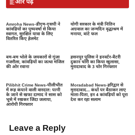
और पढ़ें
Amroha News-डीएम-एसपी ने
योगी सरकार के मंत्री नितिन
कांवड़ियों का पुष्पवर्षा से किया
अग्रवाल का जन्मदिन वृद्धाश्रम में
स्वागत, सुरक्षित यात्रा के लिए
मनाया, बांटे फल
वितरित किए हेलमेट
बम-बम भोले के जयकारों से गूंजा
हसनपुर पुलिस ने इनवर्टर-बैटरी
गजरौला, कांवड़ियों का जत्था मंजिल
दुकान चोरी का किया खुलासा,
की ओर रवाना
मुरादाबाद के 3 चोर गिरफ्तार
Pilibhit Crime News-पीलीभीत
Moradabad News-हरिद्वार से
में रूह कंपाने वाली वारदात: पत्नी
मुरादाबाद… कंधों पर बैठाकर लाए
के जाने से खफा दामाद ने सास को
माता-पिता, इन 4 कांवड़ियों को पूरा
भूसे में रखकर जिंदा जलाया,
देश कर रहा सलाम
आरोपी गिरफ्तार
Leave a Reply