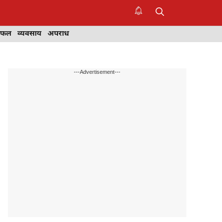
िफल
व्यवसाय
अपराध
---Advertisement---