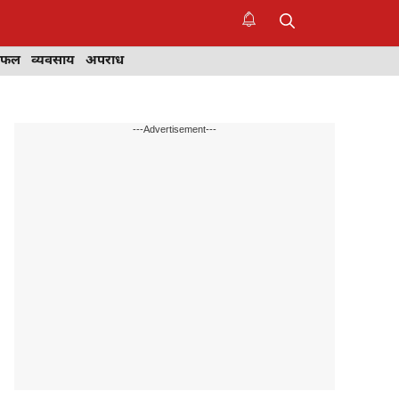
िफल
व्यवसाय
अपराध
---Advertisement---