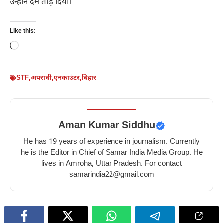
उन्होंने दम तोड़ दिया।”
Like this:
Loading…
STF
,
अपराधी
,
एनकाउंटर
,
बिहार
Aman Kumar Siddhu
He has 19 years of experience in journalism. Currently
he is the Editor in Chief of Samar India Media Group. He
lives in Amroha, Uttar Pradesh. For contact
samarindia22@gmail.com