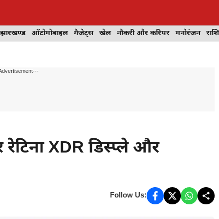
झारखण्ड
ऑटोमोबाइल
गैजेट्स
खेल
नौकरी और करियर
मनोरंजन
राश
Advertisement---
रेटिना XDR डिस्प्ले और
Follow Us: