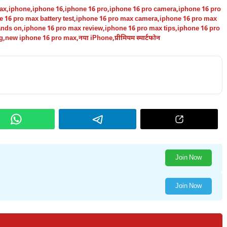
ax
,
iphone
,
iphone 16
,
iphone 16 pro
,
iphone 16 pro camera
,
iphone 16 pro
 16 pro max battery test
,
iphone 16 pro max camera
,
iphone 16 pro max
ands on
,
iphone 16 pro max review
,
iphone 16 pro max tips
,
iphone 16 pro
g
,
new iphone 16 pro max
,
नया iPhone
,
प्रीमियम स्मार्टफोन
Join Now
Join Now