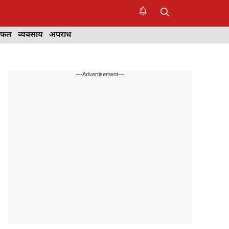
िफल
व्यवसाय
अपराध
---Advertisement---