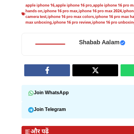
apple iphone 16
,
apple iphone 16 pro
,
apple iphone 16 pro m
hands on
,
iphone 16 pro max
,
iphone 16 pro max 2024
,
iphone
camera test
,
iphone 16 pro max colors
,
iphone 16 pro max h
max unboxing
,
iphone 16 pro review
,
iphone 16 pro unboxin
Shabab Aalam
Join WhatsApp
Join Telegram
और पढ़ें