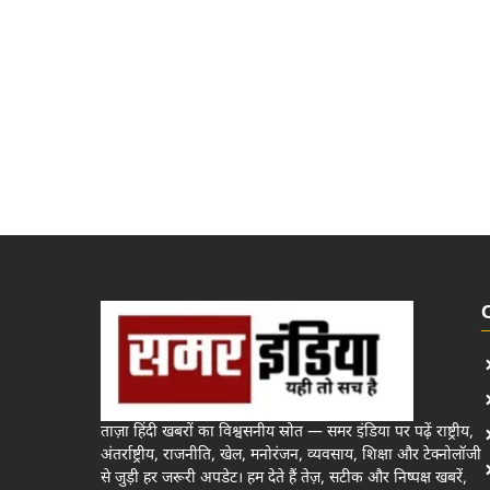
ताज़ा हिंदी खबरों का विश्वसनीय स्रोत — समर इंडिया पर पढ़ें राष्ट्रीय,
अंतर्राष्ट्रीय, राजनीति, खेल, मनोरंजन, व्यवसाय, शिक्षा और टेक्नोलॉजी
से जुड़ी हर जरूरी अपडेट। हम देते हैं तेज़, सटीक और निष्पक्ष खबरें,