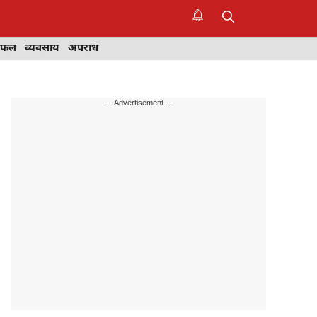
िफल
व्यवसाय
अपराध
---Advertisement---