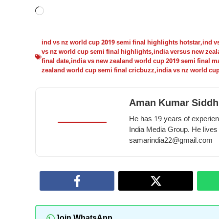
Loading…
ind vs nz world cup 2019 semi final highlights hotstar
,
ind v
vs nz world cup semi final highlights
,
india versus new zeal
final date
,
india vs new zealand world cup 2019 semi final m
zealand world cup semi final cricbuzz
,
india vs nz world cu
Aman Kumar Siddh
He has 19 years of experienc
India Media Group. He lives
samarindia22@gmail.com
Join WhatsApp