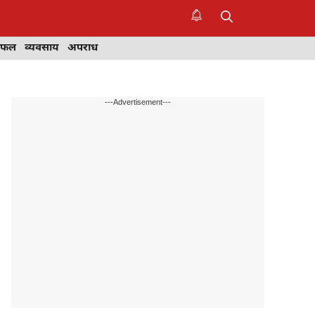
िफल
व्यवसाय
अपराध
---Advertisement---