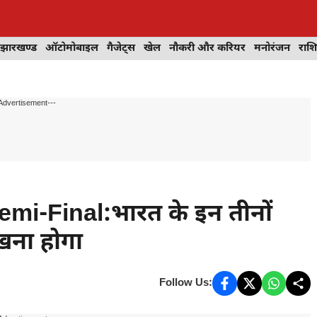
झारखण्ड
ऑटोमोबाइल
गैजेट्स
खेल
नौकरी और करियर
मनोरंजन
राश
Advertisement---
i-Final:भारत के इन तीनों
खना होगा
Follow Us: