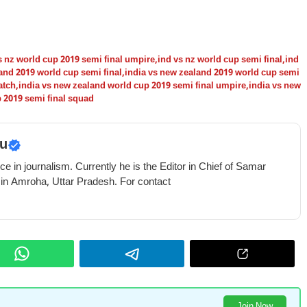
s nz world cup 2019 semi final umpire
,
ind vs nz world cup semi final
,
ind
and 2019 world cup semi final
,
india vs new zealand 2019 world cup semi
atch
,
india vs new zealand world cup 2019 semi final umpire
,
india vs new
p 2019 semi final squad
u
e in journalism. Currently he is the Editor in Chief of Samar
 in Amroha, Uttar Pradesh. For contact
Join Now