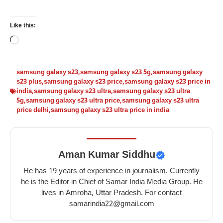
Like this:
Loading…
samsung galaxy s23
,
samsung galaxy s23 5g
,
samsung galaxy
s23 plus
,
samsung galaxy s23 price
,
samsung galaxy s23 price in
india
,
samsung galaxy s23 ultra
,
samsung galaxy s23 ultra
5g
,
samsung galaxy s23 ultra price
,
samsung galaxy s23 ultra
price delhi
,
samsung galaxy s23 ultra price in india
Aman Kumar Siddhu
He has 19 years of experience in journalism. Currently
he is the Editor in Chief of Samar India Media Group. He
lives in Amroha, Uttar Pradesh. For contact
samarindia22@gmail.com