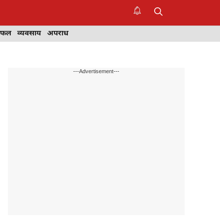
िफल
व्यवसाय
अपराध
---Advertisement---