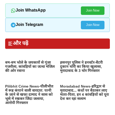
Join WhatsApp
Join Now
Join Telegram
Join Now
और पढ़ें
बम-बम भोले के जयकारों से गूंजा
हसनपुर पुलिस ने इनवर्टर-बैटरी
गजरौला, कांवड़ियों का जत्था मंजिल
दुकान चोरी का किया खुलासा,
की ओर रवाना
मुरादाबाद के 3 चोर गिरफ्तार
Pilibhit Crime News-पीलीभीत
Moradabad News-हरिद्वार से
में रूह कंपाने वाली वारदात: पत्नी
मुरादाबाद… कंधों पर बैठाकर लाए
के जाने से खफा दामाद ने सास को
माता-पिता, इन 4 कांवड़ियों को पूरा
भूसे में रखकर जिंदा जलाया,
देश कर रहा सलाम
आरोपी गिरफ्तार