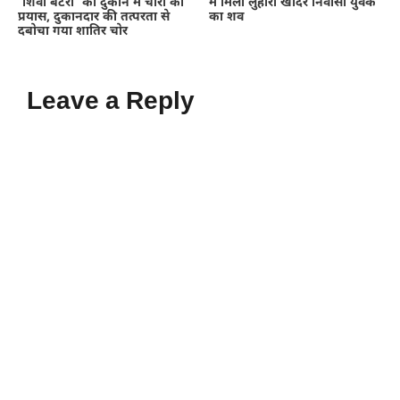
‘शिवा बैटरी’ की दुकान में चोरी का
में मिला लुहारी खादर निवासी युवक
प्रयास, दुकानदार की तत्परता से
का शव
दबोचा गया शातिर चोर
Leave a Reply