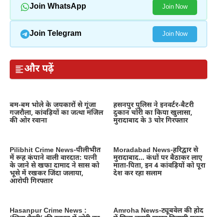
Join WhatsApp
Join Now
Join Telegram
Join Now
और पढ़ें
बम-बम भोले के जयकारों से गूंजा
हसनपुर पुलिस ने इनवर्टर-बैटरी
गजरौला, कांवड़ियों का जत्था मंजिल
दुकान चोरी का किया खुलासा,
की ओर रवाना
मुरादाबाद के 3 चोर गिरफ्तार
Pilibhit Crime News-पीलीभीत
Moradabad News-हरिद्वार से
में रूह कंपाने वाली वारदात: पत्नी
मुरादाबाद… कंधों पर बैठाकर लाए
के जाने से खफा दामाद ने सास को
माता-पिता, इन 4 कांवड़ियों को पूरा
भूसे में रखकर जिंदा जलाया,
देश कर रहा सलाम
आरोपी गिरफ्तार
Hasanpur Crime News :
Amroha News-ट्यूबवेल की होद